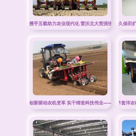
携手五载助力农业现代化 雷沃北大荒强强合作赢未来
久保田
创新驱动农机变革 实干缔造科技伟业——农业机械的
1套洋农