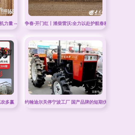
力量 --看农机龙头企业雷沃重工的“三农担当”
争春·开门红丨潍柴雷沃:全力以赴护航春耕,用智慧端牢“
惠农多赢
约翰迪尔关停宁波工厂 国产品牌的短期优势与长期挑战