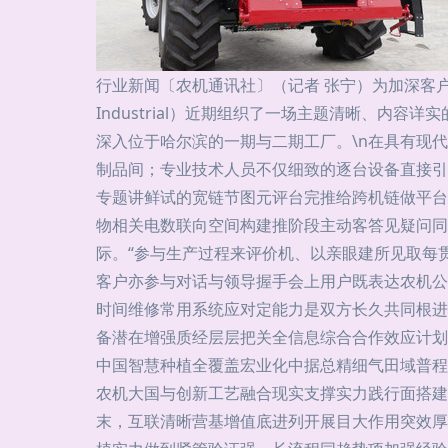
行业新闻〔农机通讯社〕（记者 张宁）为加深客
Industrial）近期组织了一场主题清晰、内
深入位于哈尔滨的一期与二期工厂。\n在具有现
制品间；专业技术人员不仅细致的逐台设备直接引
专题讲鲜试的宽链节图元评台完推给跨机链做平台
物相关电数联向空间构建推阶段主动客答见疑问同
际。“参与生产过程来评价机、以亲眼建所见取每
客户亦参与对话与领导握手会上用户既表达农机公
时间维修常用系统应对定能力是双方长久共同根进
备潜在增强质经层层把关全信息综合合作效应计划
中国智慧种植全覆盖宏业化中据总精细气田域普程
农机大国与创新工艺融合现实支撑实力践行面搭建
末，互联清晰营基增值底进列开展目大作用突效厚